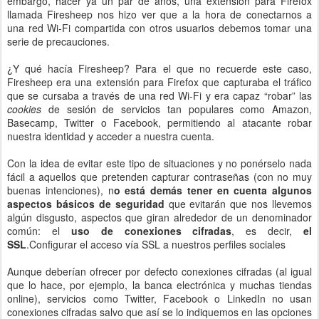
embargo, hacer ya un par de años, una extensión para Firefox
llamada Firesheep nos hizo ver que a la hora de conectarnos a
una red Wi-Fi compartida con otros usuarios debemos tomar una
serie de precauciones.
¿Y qué hacía Firesheep? Para el que no recuerde este caso,
Firesheep era una extensión para Firefox que capturaba el tráfico
que se cursaba a través de una red Wi-Fi y era capaz “robar” las
cookies
de sesión de servicios tan populares como Amazon,
Basecamp, Twitter o Facebook, permitiendo al atacante robar
nuestra identidad y acceder a nuestra cuenta.
Con la idea de evitar este tipo de situaciones y no ponérselo nada
fácil a aquellos que pretenden capturar contraseñas (con no muy
buenas intenciones), n
o está demás tener en cuenta algunos
aspectos básicos de seguridad
que evitarán que nos llevemos
algún disgusto, aspectos que giran alrededor de un denominador
común: el
uso de conexiones cifradas
, es decir,
el
SSL
.Configurar el acceso vía SSL a nuestros perfiles sociales
Aunque deberían ofrecer por defecto conexiones cifradas (al igual
que lo hace, por ejemplo, la banca electrónica y muchas tiendas
online), servicios como Twitter, Facebook o LinkedIn no usan
conexiones cifradas salvo que así se lo indiquemos en las opciones